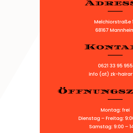
Adres
Melchiorstraße 
68167 Mannhei
Konta
0621 33 95 955
info (at) zk-hairar
Öffnungsz
Montag: frei
Dienstag – Freitag: 9:0
Samstag: 9:00 – 1