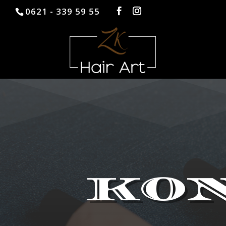
0621 - 339 59 55
KON