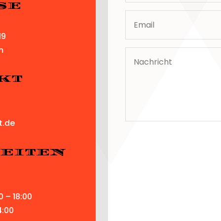
se
19
m
kt
t.de
eiten
0 – 18:00
4:00